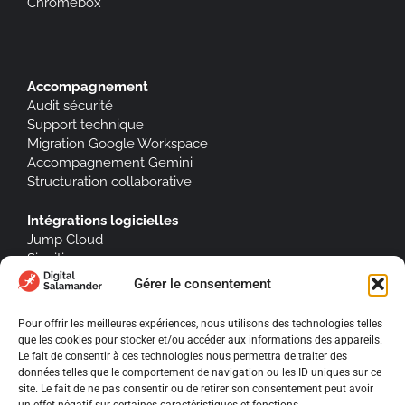
Chromebox
Accompagnement
Audit sécurité
Support technique
Migration Google Workspace
Accompagnement Gemini
Structuration collaborative
Intégrations logicielles
Jump Cloud
Signitic
Gérer le consentement
Pour offrir les meilleures expériences, nous utilisons des technologies telles
que les cookies pour stocker et/ou accéder aux informations des appareils.
À propos
Le fait de consentir à ces technologies nous permettra de traiter des
données telles que le comportement de navigation ou les ID uniques sur ce
Blog
site. Le fait de ne pas consentir ou de retirer son consentement peut avoir