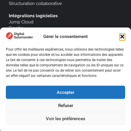
Structuration collaborative
Intégrations logicielles
Jump Cloud
Signitic
Gérer le consentement
Pour offrir les meilleures expériences, nous utilisons des technologies telles
que les cookies pour stocker et/ou accéder aux informations des appareils.
À propos
Le fait de consentir à ces technologies nous permettra de traiter des
données telles que le comportement de navigation ou les ID uniques sur ce
Blog
site. Le fait de ne pas consentir ou de retirer son consentement peut avoir
un effet négatif sur certaines caractéristiques et fonctions.
Mentions légales
Politique de confidentialité
Accepter
Conditions Générale de Ventes
Refuser
Tous droits réservés
Digital Salamander • 2025
Voir les préférences