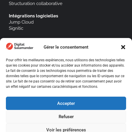
Structuration collaborative
Intégrations logicielles
Jump Cloud
Signitic
Gérer le consentement
À propos
Pour offrir les meilleures expériences, nous utilisons des technologies telles
que les cookies pour stocker et/ou accéder aux informations des appareils.
Le fait de consentir à ces technologies nous permettra de traiter des
Blog
données telles que le comportement de navigation ou les ID uniques sur ce
site. Le fait de ne pas consentir ou de retirer son consentement peut avoir
Mentions légales
un effet négatif sur certaines caractéristiques et fonctions.
Politique de confidentialité
Conditions Générale de Ventes
Accepter
Tous droits réservés
Digital Salamander • 2025
Refuser
Voir les préférences