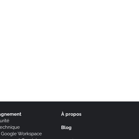
agnement
À propos
urité
technique
Blog
n Google Workspace