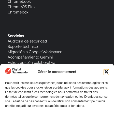
Chromebook
ChromeOS Flex
Chromebox
Servicios
Auditoría de securidad
Soporte téchnico
Migración a Google Workspace
Acompañamiento Gemini
Estructuración colaborativa
Gérer le consentement
Integraciones de software
Jump Cloud
Pour offrir les meilleures expériences, nous utilisons des technologies telles
Signitic
que les cookies pour stocker et/ou accéder aux informations des appareils.
Le fait de consentir à ces technologies nous permettra de traiter des
données telles que le comportement de navigation ou les ID uniques sur ce
site. Le fait de ne pas consentir ou de retirer son consentement peut avoir
un effet négatif sur certaines caractéristiques et fonctions.
Sobre nosotros