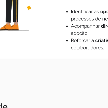
Identificar as
opo
processos de ne
Acompanhar
di
adoção.
Reforçar a
criat
colaboradores.
 de