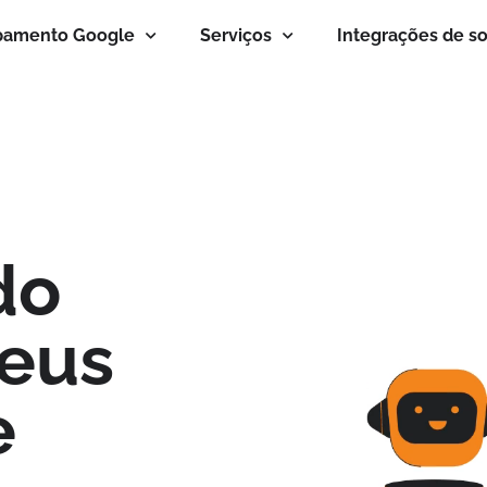
pamento Google
Serviços
Integrações de s
do
seus
e