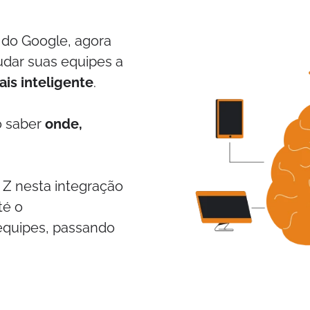
A do Google, agora
udar suas equipes a
is inteligente
.
o saber
onde,
 Z nesta integração
té o
equipes, passando